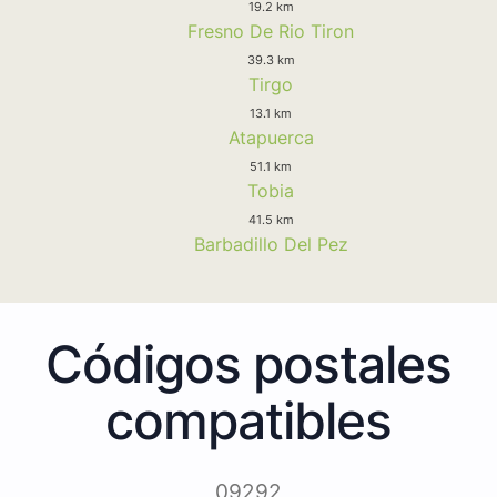
19.2 km
Fresno De Rio Tiron
39.3 km
Tirgo
13.1 km
Atapuerca
51.1 km
Tobia
41.5 km
Barbadillo Del Pez
Códigos postales
compatibles
09292