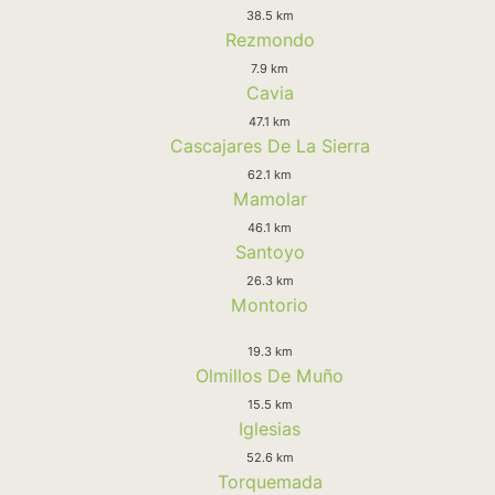
38.5 km
Rezmondo
7.9 km
Cavia
47.1 km
Cascajares De La Sierra
62.1 km
Mamolar
46.1 km
Santoyo
26.3 km
Montorio
19.3 km
Olmillos De Muño
15.5 km
Iglesias
52.6 km
Torquemada