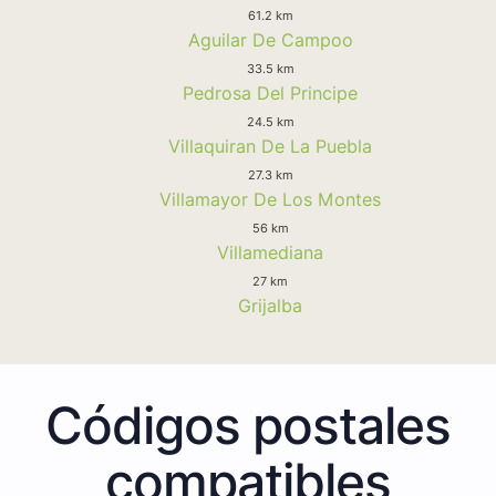
61.2 km
Aguilar De Campoo
33.5 km
Pedrosa Del Principe
24.5 km
Villaquiran De La Puebla
27.3 km
Villamayor De Los Montes
56 km
Villamediana
27 km
Grijalba
Códigos postales
compatibles