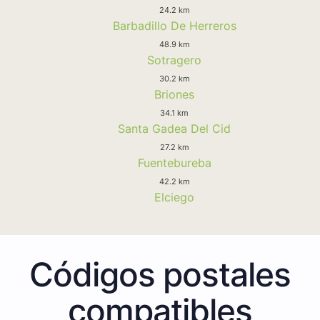
24.2 km
Barbadillo De Herreros
48.9 km
Sotragero
30.2 km
Briones
34.1 km
Santa Gadea Del Cid
27.2 km
Fuentebureba
42.2 km
Elciego
Códigos postales
compatibles