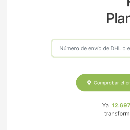
Pla
Comprobar el e
Ya
12.697
transfor