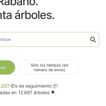
Rabano.
nta árboles.
Sólo los tiempos (sin
nvío
número de envío)
.227
IDs de seguimiento 📦
madas en
12.697
árboles 🌳.