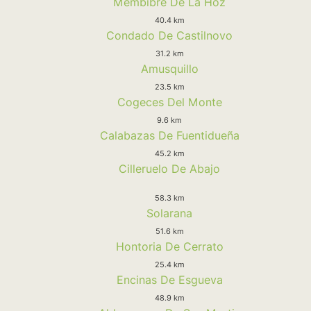
Membibre De La Hoz
40.4 km
Condado De Castilnovo
31.2 km
Amusquillo
23.5 km
Cogeces Del Monte
9.6 km
Calabazas De Fuentidueña
45.2 km
Cilleruelo De Abajo
58.3 km
Solarana
51.6 km
Hontoria De Cerrato
25.4 km
Encinas De Esgueva
48.9 km