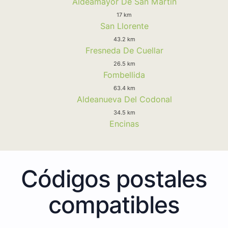
Aldeamayor De San Martin
17 km
San Llorente
43.2 km
Fresneda De Cuellar
26.5 km
Fombellida
63.4 km
Aldeanueva Del Codonal
34.5 km
Encinas
Códigos postales
compatibles