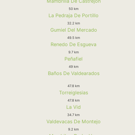
Mambrilla De Castrejon
50 km
La Pedraja De Portillo
32.2 km
Gumiel Del Mercado
49.5 km
Renedo De Esgueva
9.7 km
Peñafiel
49 km
Baños De Valdearados
47.8 km
Torreiglesias
47.8 km
La Vid
34.7 km
Valdevacas De Montejo
9.2 km