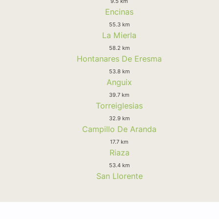
9.5 km
Encinas
55.3 km
La Mierla
58.2 km
Hontanares De Eresma
53.8 km
Anguix
39.7 km
Torreiglesias
32.9 km
Campillo De Aranda
17.7 km
Riaza
53.4 km
San Llorente