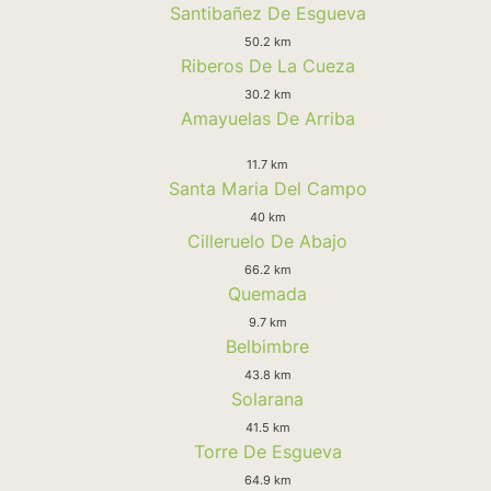
Santibañez De Esgueva
50.2 km
Riberos De La Cueza
30.2 km
Amayuelas De Arriba
11.7 km
Santa Maria Del Campo
40 km
Cilleruelo De Abajo
66.2 km
Quemada
9.7 km
Belbimbre
43.8 km
Solarana
41.5 km
Torre De Esgueva
64.9 km