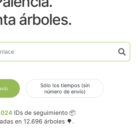
alencia.
nta árboles.
Sólo los tiempos (sin
nvío
número de envío)
.024
IDs de seguimiento 📦
madas en
12.696
árboles 🌳.