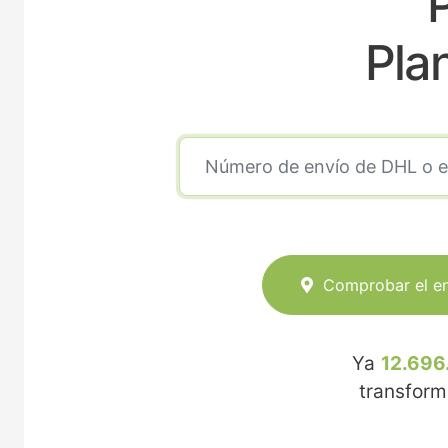
P
Pla
Comprobar el e
Ya
12.696
transfor