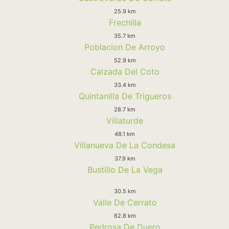
25.9 km
Frechilla
35.7 km
Poblacion De Arroyo
52.9 km
Calzada Del Coto
33.4 km
Quintanilla De Trigueros
28.7 km
Villaturde
48.1 km
Villanueva De La Condesa
37.9 km
Bustillo De La Vega
30.5 km
Valle De Cerrato
62.8 km
Pedrosa De Duero