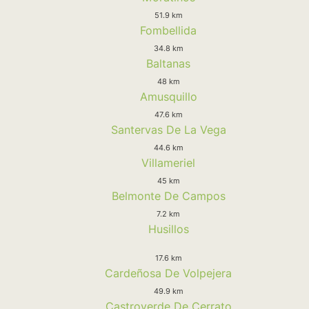
51.9 km
Fombellida
34.8 km
Baltanas
48 km
Amusquillo
47.6 km
Santervas De La Vega
44.6 km
Villameriel
45 km
Belmonte De Campos
7.2 km
Husillos
17.6 km
Cardeñosa De Volpejera
49.9 km
Castroverde De Cerrato