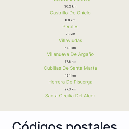
36.2 km
Castrillo De Onielo
6.8 km
Perales
26 km
Villaviudas
54.1 km
Villanueva De Argaño
37.6 km
Cubillas De Santa Marta
48.1 km
Herrera De Pisuerga
27.3 km
Santa Cecilia Del Alcor
Códigos postales