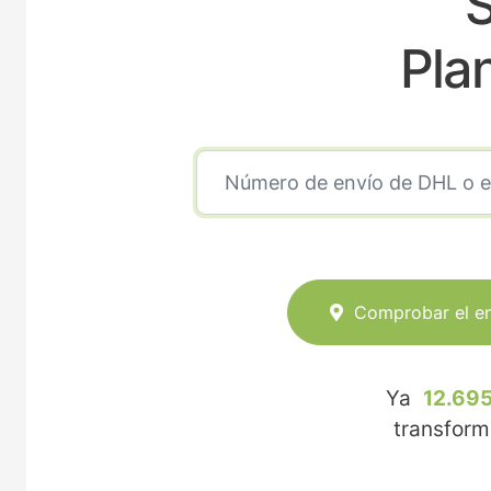
S
Pla
Comprobar el e
Ya
12.695
transfor