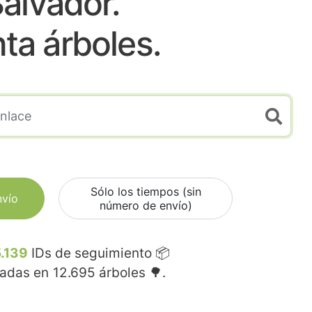
alvador.
nta árboles.
Sólo los tiempos (sin
nvío
número de envío)
.139
IDs de seguimiento 📦
madas en
12.695
árboles 🌳.