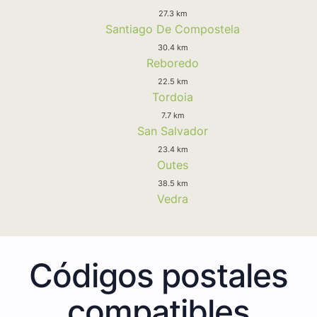
27.3 km
Santiago De Compostela
30.4 km
Reboredo
22.5 km
Tordoia
7.7 km
San Salvador
23.4 km
Outes
38.5 km
Vedra
Códigos postales
compatibles