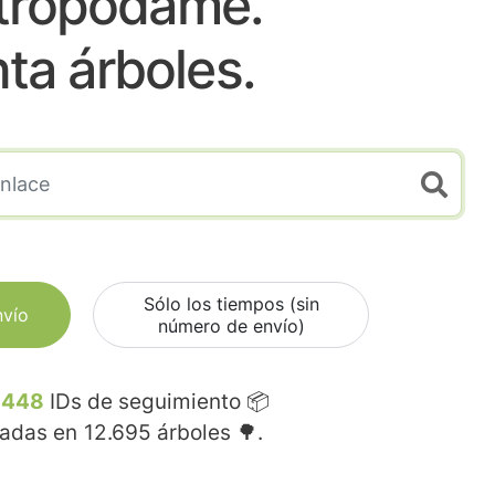
tropodame.
nta árboles.
Sólo los tiempos (sin
nvío
número de envío)
.448
IDs de seguimiento 📦
madas en
12.695
árboles 🌳.