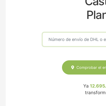
Cas
Pla
Comprobar el e
Ya
12.695
transfor