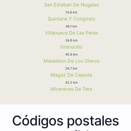
San Esteban De Nogales
14.8 km
Quintana Y Congosto
48.1 km
Villanueva De Las Peras
34.6 km
Granucillo
45.9 km
Matadeon De Los Oteros
26.7 km
Magaz De Cepeda
42.2 km
Micereces De Tera
Códigos postales