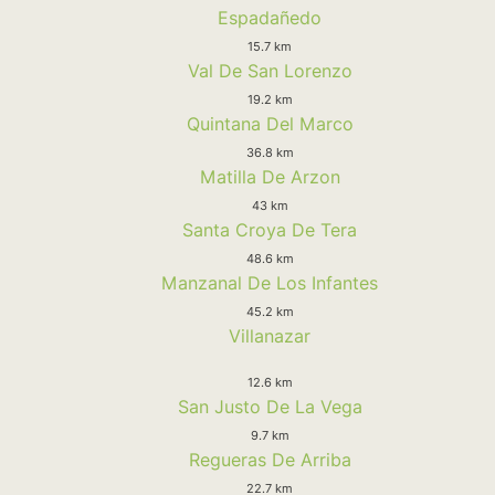
Espadañedo
15.7 km
Val De San Lorenzo
19.2 km
Quintana Del Marco
36.8 km
Matilla De Arzon
43 km
Santa Croya De Tera
48.6 km
Manzanal De Los Infantes
45.2 km
Villanazar
12.6 km
San Justo De La Vega
9.7 km
Regueras De Arriba
22.7 km