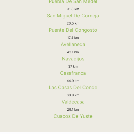
Puebla De San Medel
31.8 km
San Miguel De Corneja
20.5 km
Puente Del Congosto
17.4 km
Avellaneda
43.1 km
Navadijos
37 km
Casafranca
44.9 km
Las Casas Del Conde
60.8 km
Valdecasa
29.1 km
Cuacos De Yuste