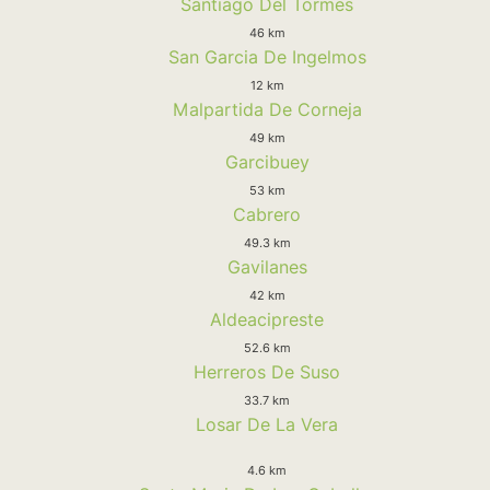
Santiago Del Tormes
46 km
San Garcia De Ingelmos
12 km
Malpartida De Corneja
49 km
Garcibuey
53 km
Cabrero
49.3 km
Gavilanes
42 km
Aldeacipreste
52.6 km
Herreros De Suso
33.7 km
Losar De La Vera
4.6 km