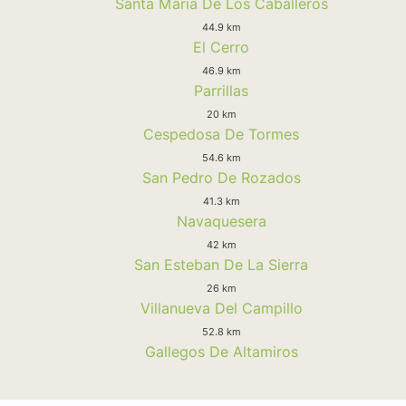
Santa Maria De Los Caballeros
44.9 km
El Cerro
46.9 km
Parrillas
20 km
Cespedosa De Tormes
54.6 km
San Pedro De Rozados
41.3 km
Navaquesera
42 km
San Esteban De La Sierra
26 km
Villanueva Del Campillo
52.8 km
Gallegos De Altamiros