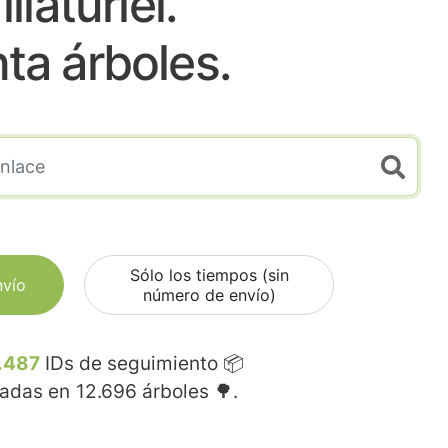
illaturiel.
nta árboles.
Sólo los tiempos (sin
nvío
número de envío)
.487
IDs de seguimiento 📦
madas en
12.696
árboles 🌳.