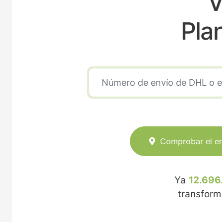
V
Pla
Comprobar el e
Ya
12.696
transfor