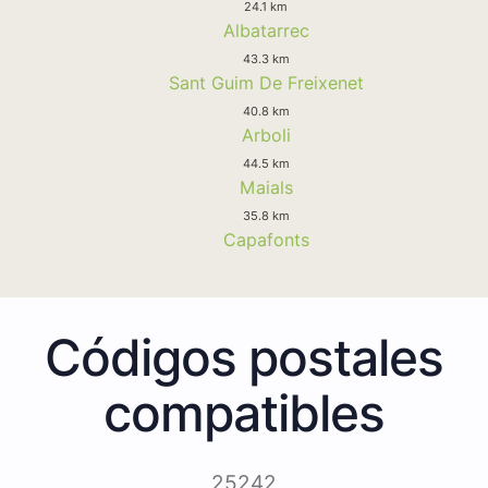
24.1 km
Albatarrec
43.3 km
Sant Guim De Freixenet
40.8 km
Arboli
44.5 km
Maials
35.8 km
Capafonts
Códigos postales
compatibles
25242