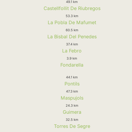
49.1 km
Castellfollit De Riubregos
53.3 km
La Pobla De Mafumet
60.5 km
La Bisbal Del Penedes
37.4 km
La Febro
3.9 km
Fondarella
44.1 km
Pontils
47.3 km
Maspujols
24.3 km
Guimera
32.5 km
Torres De Segre