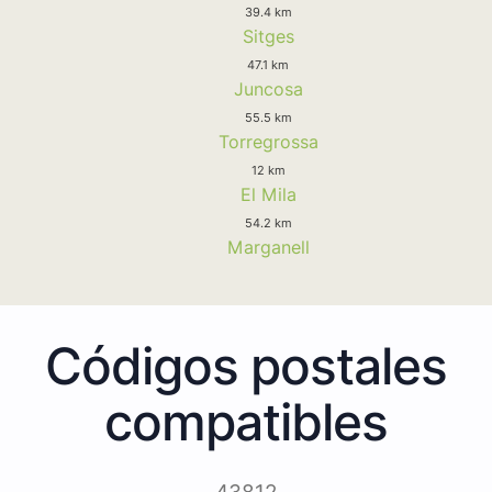
39.4 km
Sitges
47.1 km
Juncosa
55.5 km
Torregrossa
12 km
El Mila
54.2 km
Marganell
Códigos postales
compatibles