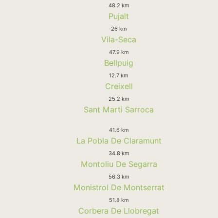
48.2 km
Pujalt
26 km
Vila-Seca
47.9 km
Bellpuig
12.7 km
Creixell
25.2 km
Sant Marti Sarroca
41.6 km
La Pobla De Claramunt
34.8 km
Montoliu De Segarra
56.3 km
Monistrol De Montserrat
51.8 km
Corbera De Llobregat