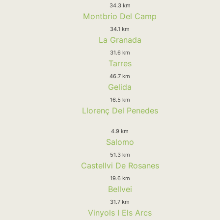
34.3 km
Montbrio Del Camp
34.1 km
La Granada
31.6 km
Tarres
46.7 km
Gelida
16.5 km
Llorenç Del Penedes
4.9 km
Salomo
51.3 km
Castellvi De Rosanes
19.6 km
Bellvei
31.7 km
Vinyols I Els Arcs