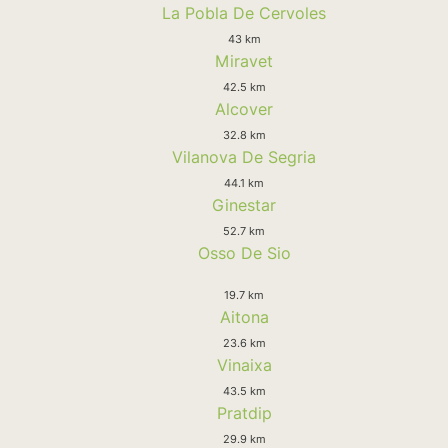
La Pobla De Cervoles
43 km
Miravet
42.5 km
Alcover
32.8 km
Vilanova De Segria
44.1 km
Ginestar
52.7 km
Osso De Sio
19.7 km
Aitona
23.6 km
Vinaixa
43.5 km
Pratdip
29.9 km