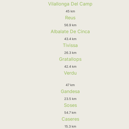
Vilallonga Del Camp
45 km
Reus
56.9 km
Albalate De Cinca
43.4 km
Tivissa
26.3 km
Gratallops
42.4 km
Verdu
47 km
Gandesa
23.5 km
Soses
54.7 km
Caseres
15.3 km