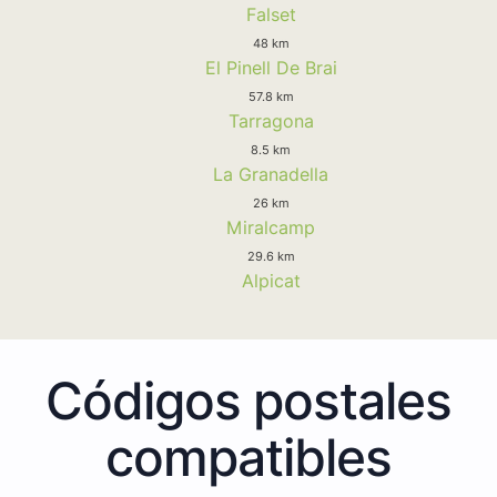
Falset
48 km
El Pinell De Brai
57.8 km
Tarragona
8.5 km
La Granadella
26 km
Miralcamp
29.6 km
Alpicat
Códigos postales
compatibles