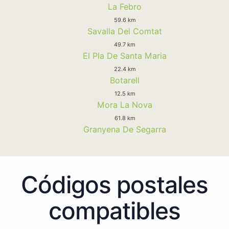
La Febro
59.6 km
Savalla Del Comtat
49.7 km
El Pla De Santa Maria
22.4 km
Botarell
12.5 km
Mora La Nova
61.8 km
Granyena De Segarra
Códigos postales
compatibles