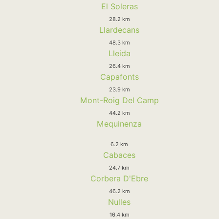
El Soleras
28.2 km
Llardecans
48.3 km
Lleida
26.4 km
Capafonts
23.9 km
Mont-Roig Del Camp
44.2 km
Mequinenza
6.2 km
Cabaces
24.7 km
Corbera D'Ebre
46.2 km
Nulles
16.4 km