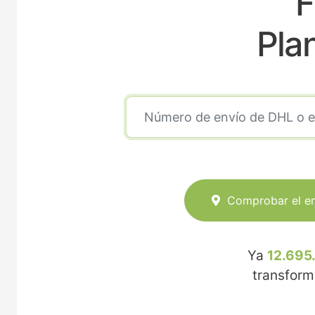
F
Pla
Comprobar el e
Ya
12.695
transfor