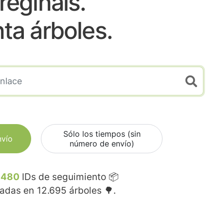
reginals.
nta árboles.
Sólo los tiempos (sin
nvío
número de envío)
.480
IDs de seguimiento 📦
madas en
12.695
árboles 🌳.