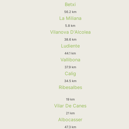
Betxi
56.2 km
La Miliana
5.8 km
Vilanova D'Alcolea
38.6 km
Ludiente
44.1 km
Vallibona
37.9 km
Calig
34.5 km
Ribesalbes
19 km
Vilar De Canes
21 km
Albocasser
47.3 km