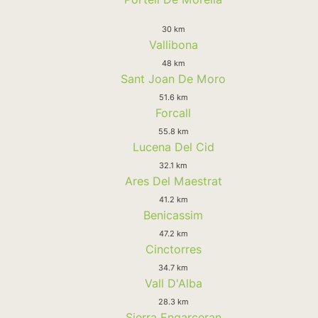
30 km
Vallibona
48 km
Sant Joan De Moro
51.6 km
Forcall
55.8 km
Lucena Del Cid
32.1 km
Ares Del Maestrat
41.2 km
Benicassim
47.2 km
Cinctorres
34.7 km
Vall D'Alba
28.3 km
Sierra Engarceran