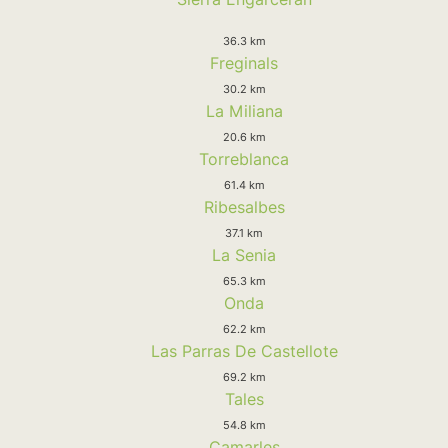
36.3 km
Freginals
30.2 km
La Miliana
20.6 km
Torreblanca
61.4 km
Ribesalbes
37.1 km
La Senia
65.3 km
Onda
62.2 km
Las Parras De Castellote
69.2 km
Tales
54.8 km
Camarles