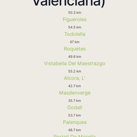
Valenciana)
50.3 km
Figueroles
54.5 km
Todolella
47 km
Roquetes
49.6 km
Vistabella Del Maestrazgo
55.2 km
Alcora, L'
42.7 km
Masdenverge
35.7 km
Godall
53.7 km
Palanques
48.7 km
Portell De Morella