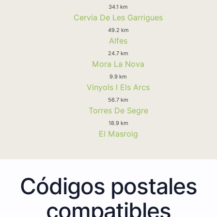
34.1 km
Cervia De Les Garrigues
49.2 km
Alfes
24.7 km
Mora La Nova
9.9 km
Vinyols I Els Arcs
56.7 km
Torres De Segre
18.9 km
El Masroig
Códigos postales
compatibles