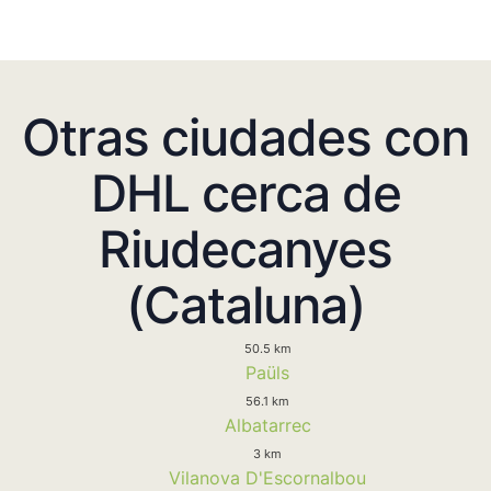
Otras ciudades con
DHL cerca de
Riudecanyes
(Cataluna)
50.5 km
Paüls
56.1 km
Albatarrec
3 km
Vilanova D'Escornalbou