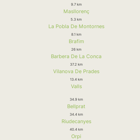
9.7 km
Masllorenç
5.3 km
La Pobla De Montornes
8.1 km
Brafim
26 km
Barbera De La Conca
37.2 km
Vilanova De Prades
13.4 km
Valls
34.9 km
Bellprat
34.4 km
Riudecanyes
40.4 km
Orpi