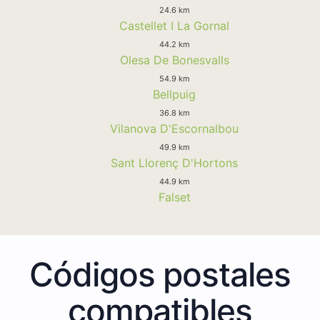
24.6 km
Castellet I La Gornal
44.2 km
Olesa De Bonesvalls
54.9 km
Bellpuig
36.8 km
Vilanova D'Escornalbou
49.9 km
Sant Llorenç D'Hortons
44.9 km
Falset
Códigos postales
compatibles