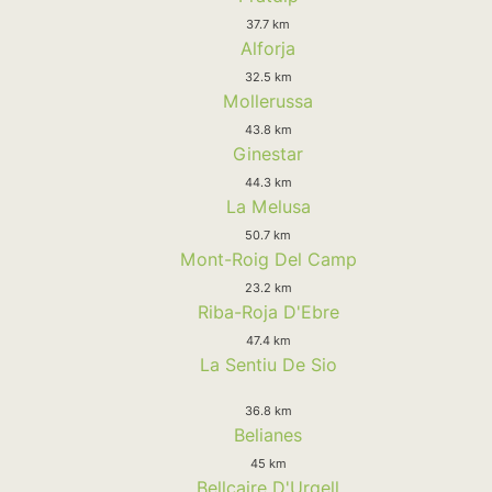
37.7 km
Alforja
32.5 km
Mollerussa
43.8 km
Ginestar
44.3 km
La Melusa
50.7 km
Mont-Roig Del Camp
23.2 km
Riba-Roja D'Ebre
47.4 km
La Sentiu De Sio
36.8 km
Belianes
45 km
Bellcaire D'Urgell