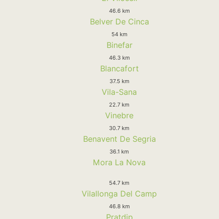
46.6 km
Belver De Cinca
54 km
Binefar
46.3 km
Blancafort
37.5 km
Vila-Sana
22.7 km
Vinebre
30.7 km
Benavent De Segria
36.1 km
Mora La Nova
54.7 km
Vilallonga Del Camp
46.8 km
Pratdip