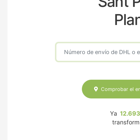
Sant P
Pla
Comprobar el e
Ya
12.693
transfor