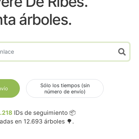
ere De Ribes.
nta árboles.
Sólo los tiempos (sin
nvío
número de envío)
.218
IDs de seguimiento 📦
madas en
12.693
árboles 🌳.