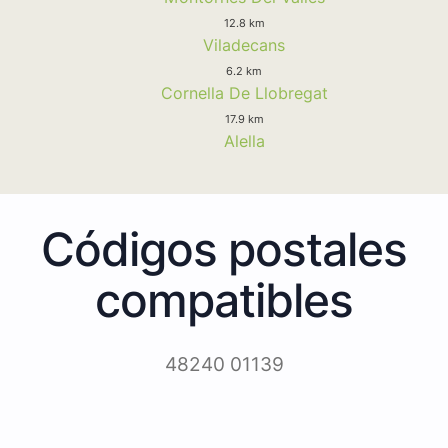
12.8 km
Viladecans
6.2 km
Cornella De Llobregat
17.9 km
Alella
Códigos postales
compatibles
48240 01139