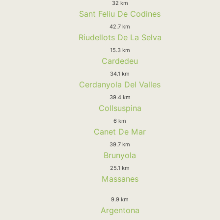
32 km
Sant Feliu De Codines
42.7 km
Riudellots De La Selva
15.3 km
Cardedeu
34.1 km
Cerdanyola Del Valles
39.4 km
Collsuspina
6 km
Canet De Mar
39.7 km
Brunyola
25.1 km
Massanes
9.9 km
Argentona