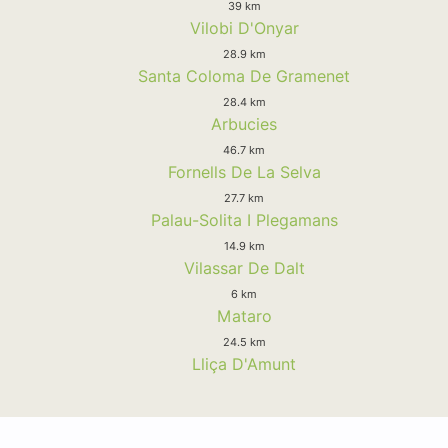
39 km
Vilobi D'Onyar
28.9 km
Santa Coloma De Gramenet
28.4 km
Arbucies
46.7 km
Fornells De La Selva
27.7 km
Palau-Solita I Plegamans
14.9 km
Vilassar De Dalt
6 km
Mataro
24.5 km
Lliça D'Amunt