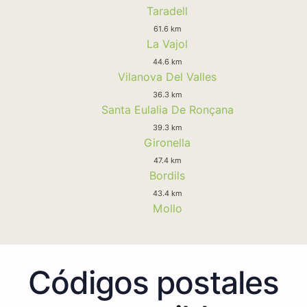
Taradell
61.6 km
La Vajol
44.6 km
Vilanova Del Valles
36.3 km
Santa Eulalia De Ronçana
39.3 km
Gironella
47.4 km
Bordils
43.4 km
Mollo
Códigos postales