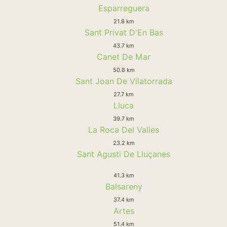
Esparreguera
21.8 km
Sant Privat D'En Bas
43.7 km
Canet De Mar
50.8 km
Sant Joan De Vilatorrada
27.7 km
Lluca
39.7 km
La Roca Del Valles
23.2 km
Sant Agusti De Lluçanes
41.3 km
Balsareny
37.4 km
Artes
51.4 km