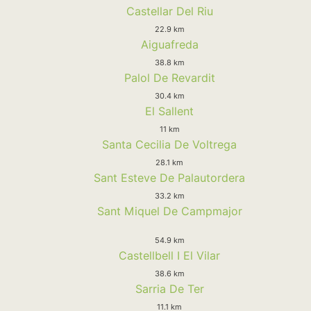
Castellar Del Riu
22.9 km
Aiguafreda
38.8 km
Palol De Revardit
30.4 km
El Sallent
11 km
Santa Cecilia De Voltrega
28.1 km
Sant Esteve De Palautordera
33.2 km
Sant Miquel De Campmajor
54.9 km
Castellbell I El Vilar
38.6 km
Sarria De Ter
11.1 km