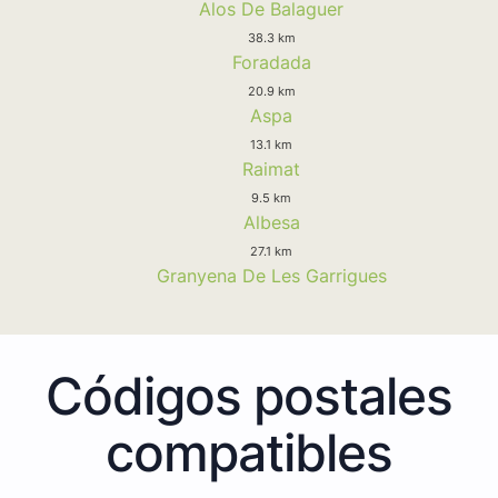
Alos De Balaguer
38.3 km
Foradada
20.9 km
Aspa
13.1 km
Raimat
9.5 km
Albesa
27.1 km
Granyena De Les Garrigues
Códigos postales
compatibles