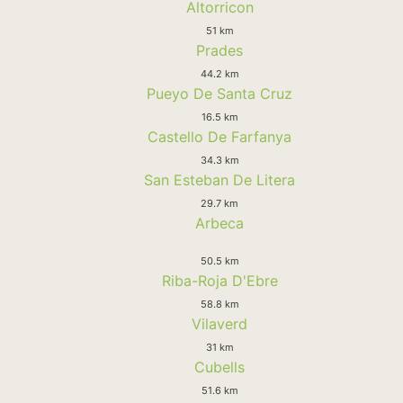
Altorricon
51 km
Prades
44.2 km
Pueyo De Santa Cruz
16.5 km
Castello De Farfanya
34.3 km
San Esteban De Litera
29.7 km
Arbeca
50.5 km
Riba-Roja D'Ebre
58.8 km
Vilaverd
31 km
Cubells
51.6 km