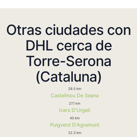
Otras ciudades con
DHL cerca de
Torre-Serona
(Cataluna)
28.5 km
Castellnou De Seana
27.1 km
Ivars D'Urgell
40 km
Puigverd D'Agramunt
22.3 km