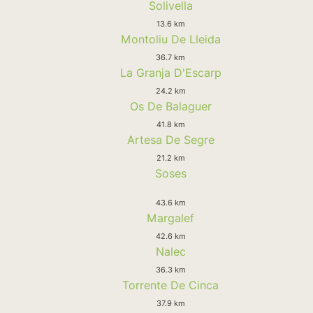
Solivella
13.6 km
Montoliu De Lleida
36.7 km
La Granja D'Escarp
24.2 km
Os De Balaguer
41.8 km
Artesa De Segre
21.2 km
Soses
43.6 km
Margalef
42.6 km
Nalec
36.3 km
Torrente De Cinca
37.9 km