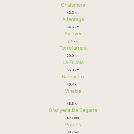
Chalamera
43.3 km
Alfantega
64.6 km
Alcover
8.4 km
Torrefarrera
29.9 km
La Fuliola
56.8 km
Barbastro
40.4 km
Vinaixa
48.8 km
Granyena De Segarra
52.1 km
Prades
30.7 km