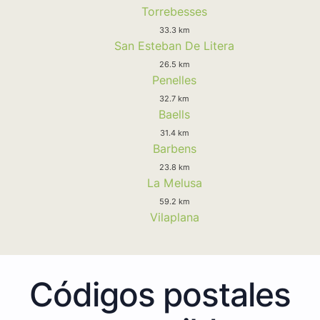
Torrebesses
33.3 km
San Esteban De Litera
26.5 km
Penelles
32.7 km
Baells
31.4 km
Barbens
23.8 km
La Melusa
59.2 km
Vilaplana
Códigos postales