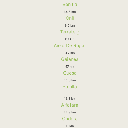
Benifla
34.8 km
Onil
9.5 km
Terrateig
6.1 km
Aielo De Rugat
3.7 km
Gaianes
47 km
Quesa
25.6 km
Bolulla
18.5 km
Alfafara
33.3 km
Ondara
11 km