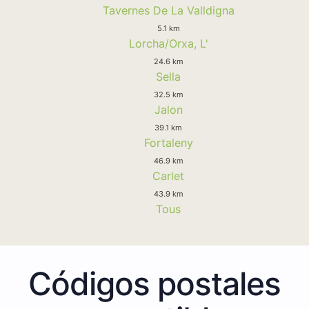
Tavernes De La Valldigna
5.1 km
Lorcha/Orxa, L'
24.6 km
Sella
32.5 km
Jalon
39.1 km
Fortaleny
46.9 km
Carlet
43.9 km
Tous
Códigos postales