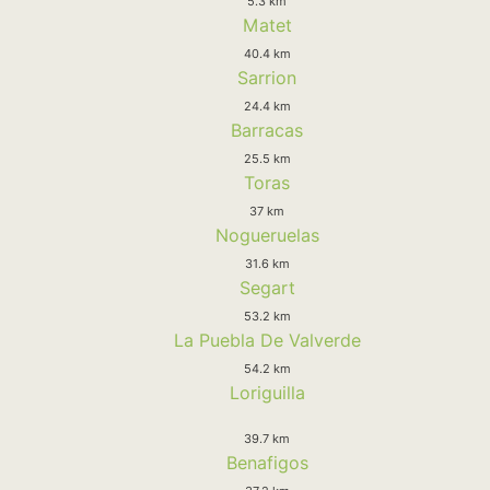
5.3 km
Matet
40.4 km
Sarrion
24.4 km
Barracas
25.5 km
Toras
37 km
Nogueruelas
31.6 km
Segart
53.2 km
La Puebla De Valverde
54.2 km
Loriguilla
39.7 km
Benafigos