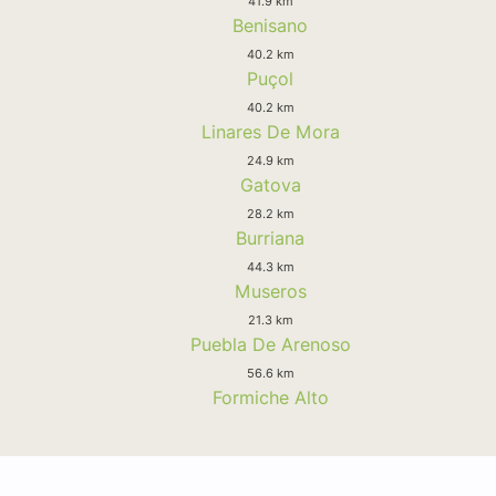
41.9 km
Benisano
40.2 km
Puçol
40.2 km
Linares De Mora
24.9 km
Gatova
28.2 km
Burriana
44.3 km
Museros
21.3 km
Puebla De Arenoso
56.6 km
Formiche Alto