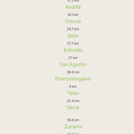
37.2 km
Andilla
14.1 km
Chovar
29.7 km
Bejis
27.7 km
Estivella
27 km
San Agustin
36.6 km
Puertomingalvo
9 km
Tales
32.4 km
Serra
18.8 km
Zucaina