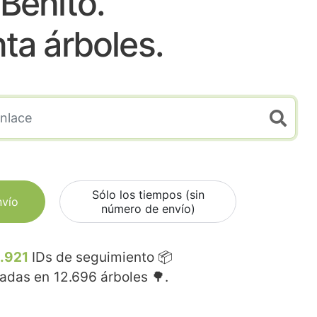
Benito.
nta árboles.
Sólo los tiempos (sin
nvío
número de envío)
.921
IDs de seguimiento 📦
madas en
12.696
árboles 🌳.