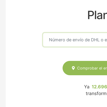
Pla
Comprobar el e
Ya
12.696
transfor