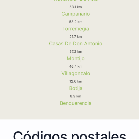
53.1 km
Campanario
58.2 km
Torremegia
21.7 km
Casas De Don Antonio
57.2 km
Montijo
46.4 km
Villagonzalo
12.6 km
Botija
8.9 km
Benquerencia
Códigos postales