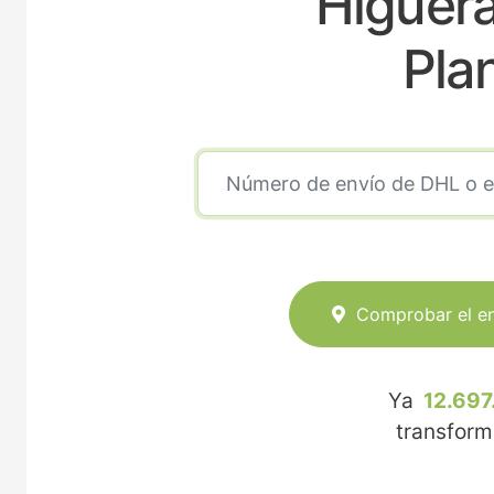
Higuera
Pla
Comprobar el e
Ya
12.697
transfor