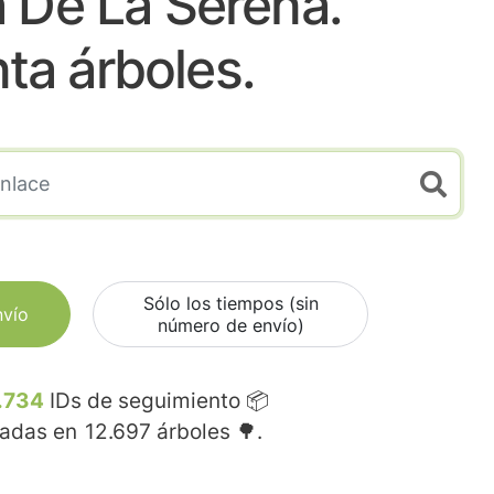
 De La Serena.
nta árboles.
Sólo los tiempos (sin
nvío
número de envío)
.734
IDs de seguimiento 📦
madas en
12.697
árboles 🌳.