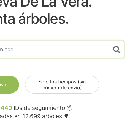
eva De La Vera.
nta árboles.
Sólo los tiempos (sin
nvío
número de envío)
.440
IDs de seguimiento 📦
madas en
12.699
árboles 🌳.