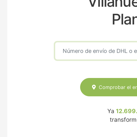
Villanu
Pla
Comprobar el e
Ya
12.699
transfor