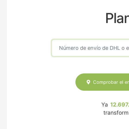
Pla
Comprobar el e
Ya
12.697
transfor