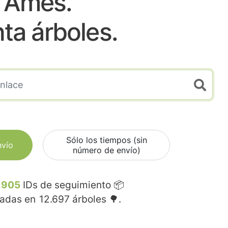
Ames.
nta árboles.
Sólo los tiempos (sin
nvío
número de envío)
.905
IDs de seguimiento 📦
madas en
12.697
árboles 🌳.