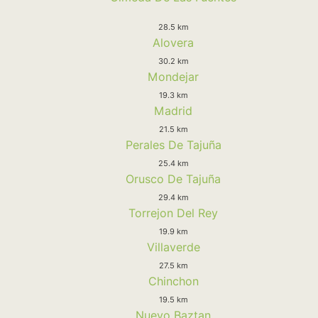
28.5 km
Alovera
30.2 km
Mondejar
19.3 km
Madrid
21.5 km
Perales De Tajuña
25.4 km
Orusco De Tajuña
29.4 km
Torrejon Del Rey
19.9 km
Villaverde
27.5 km
Chinchon
19.5 km
Nuevo Baztan