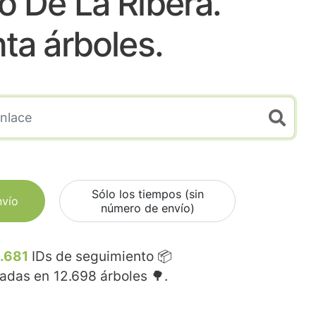
o De La Ribera.
nta árboles.
Sólo los tiempos (sin
nvío
número de envío)
.681
IDs de seguimiento 📦
madas en
12.698
árboles 🌳.