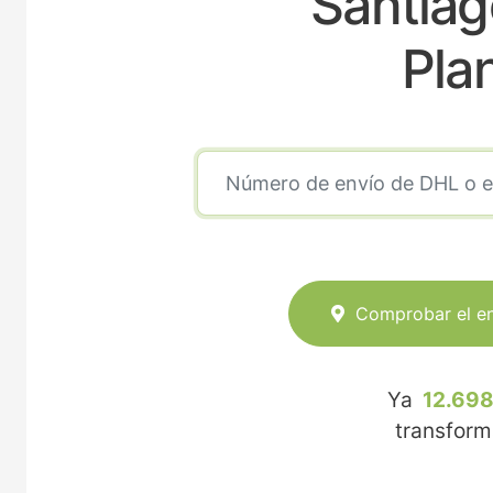
Santiag
Pla
Comprobar el e
Ya
12.698
transfor