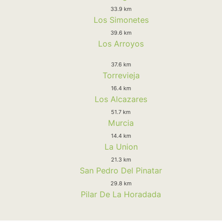
33.9 km
Los Simonetes
39.6 km
Los Arroyos
37.6 km
Torrevieja
16.4 km
Los Alcazares
51.7 km
Murcia
14.4 km
La Union
21.3 km
San Pedro Del Pinatar
29.8 km
Pilar De La Horadada