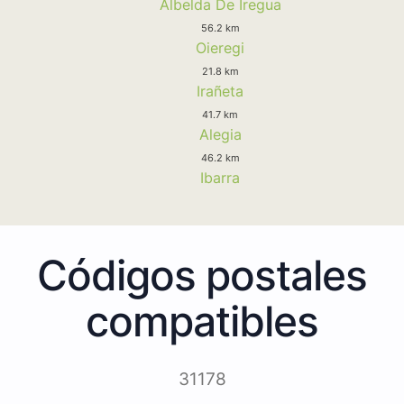
Albelda De Iregua
56.2 km
Oieregi
21.8 km
Irañeta
41.7 km
Alegia
46.2 km
Ibarra
Códigos postales
compatibles
31178