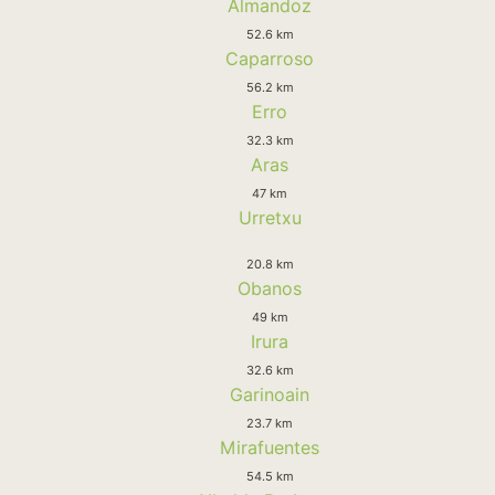
Almandoz
52.6 km
Caparroso
56.2 km
Erro
32.3 km
Aras
47 km
Urretxu
20.8 km
Obanos
49 km
Irura
32.6 km
Garinoain
23.7 km
Mirafuentes
54.5 km