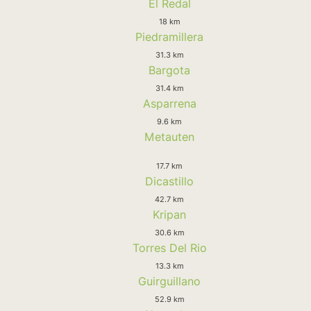
El Redal
18 km
Piedramillera
31.3 km
Bargota
31.4 km
Asparrena
9.6 km
Metauten
17.7 km
Dicastillo
42.7 km
Kripan
30.6 km
Torres Del Rio
13.3 km
Guirguillano
52.9 km