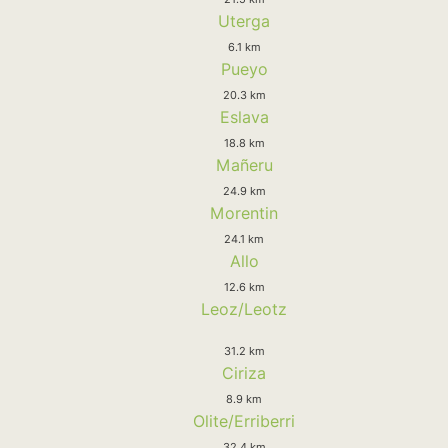
Uterga
6.1 km
Pueyo
20.3 km
Eslava
18.8 km
Mañeru
24.9 km
Morentin
24.1 km
Allo
12.6 km
Leoz/Leotz
31.2 km
Ciriza
8.9 km
Olite/Erriberri
32.4 km