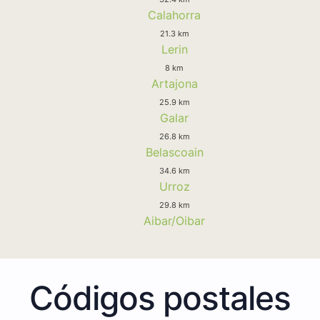
Calahorra
21.3 km
Lerin
8 km
Artajona
25.9 km
Galar
26.8 km
Belascoain
34.6 km
Urroz
29.8 km
Aibar/Oibar
Códigos postales