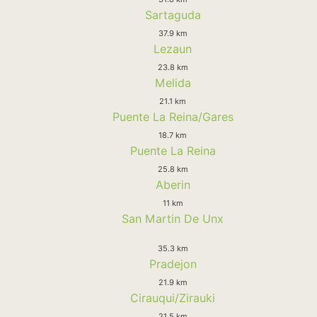
Sartaguda
37.9 km
Lezaun
23.8 km
Melida
21.1 km
Puente La Reina/Gares
18.7 km
Puente La Reina
25.8 km
Aberin
11 km
San Martin De Unx
35.3 km
Pradejon
21.9 km
Cirauqui/Zirauki
21.5 km