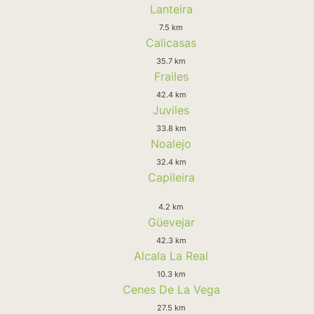
Lanteira
7.5 km
Calicasas
35.7 km
Frailes
42.4 km
Juviles
33.8 km
Noalejo
32.4 km
Capileira
4.2 km
Güevejar
42.3 km
Alcala La Real
10.3 km
Cenes De La Vega
27.5 km