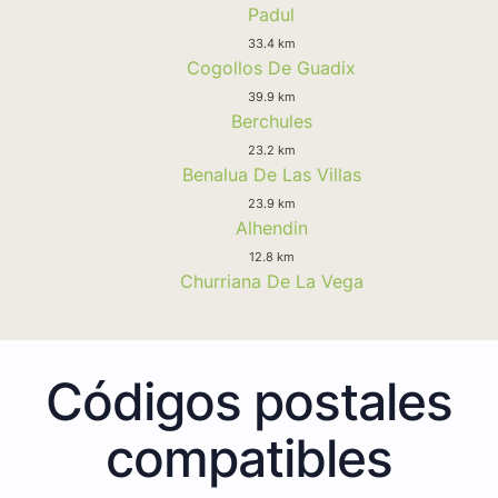
Padul
33.4 km
Cogollos De Guadix
39.9 km
Berchules
23.2 km
Benalua De Las Villas
23.9 km
Alhendin
12.8 km
Churriana De La Vega
Códigos postales
compatibles