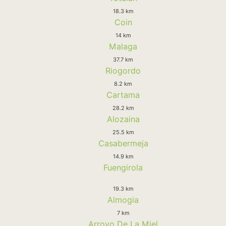
18.3 km
Coin
14 km
Malaga
37.7 km
Riogordo
8.2 km
Cartama
28.2 km
Alozaina
25.5 km
Casabermeja
14.9 km
Fuengirola
19.3 km
Almogia
7 km
Arroyo De La Miel