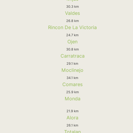
30.3 km
Valdes
26.8 km
Rincon De La Victoria
24.7 km
Ojen
30.8 km
Carratraca
29.1 km
Moclinejo
34.1 km
Comares
25.9 km
Monda
21.9 km
Alora
26.1 km
Totalan