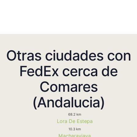
Otras ciudades con
FedEx cerca de
Comares
(Andalucia)
68.2 km
Lora De Estepa
10.3 km
Macharaviaya