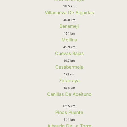
38.5 km
Villanueva De Algaidas
49.9 km
Benameji
46.1 km
Mollina
45.9 km
Cuevas Bajas
14.7 km
Casabermeja
17.1 km
Zafarraya
14.4 km
Canillas De Aceituno
62.5 km
Pinos Puente
34.1 km
Alhaurin De La Torre