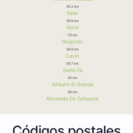
39.2 km
Salar
39.6 km
Alora
7.6 km
Riogordo
39.6 km
Cacin
59.7 km
Santa Fe
45 km
Alhaurin El Grande
46 km
Moraleda De Zafayona
Códigos postales