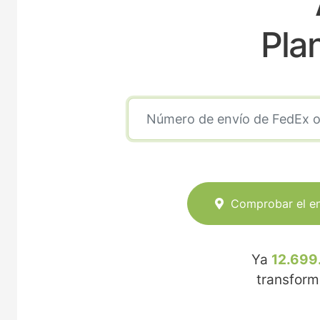
Pla
Comprobar el e
Ya
12.699
transfor