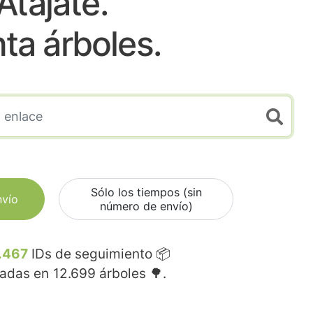
Atajate.
nta árboles.
Sólo los tiempos (sin
nvío
número de envío)
.467
IDs de seguimiento 📦
madas en
12.699
árboles 🌳.