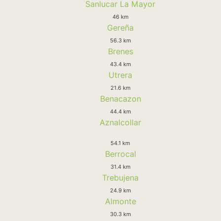
Sanlucar La Mayor
46 km
Gereña
56.3 km
Brenes
43.4 km
Utrera
21.6 km
Benacazon
44.4 km
Aznalcollar
54.1 km
Berrocal
31.4 km
Trebujena
24.9 km
Almonte
30.3 km