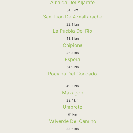
Albaida Del Aljarafe
31.7 km
San Juan De Aznalfarache
22.4 km
La Puebla Del Rio
48.3 km
Chipiona
52.3 km
Espera
34.9 km
Rociana Del Condado
49.5 km
Mazagon
23.7 km
Umbrete
61 km
Valverde Del Camino
33.2 km