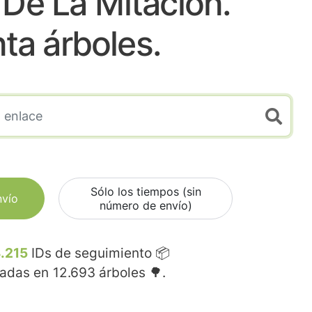
s De La Mitacion.
nta árboles.
Sólo los tiempos (sin
nvío
número de envío)
.215
IDs de seguimiento 📦
madas en
12.693
árboles 🌳.