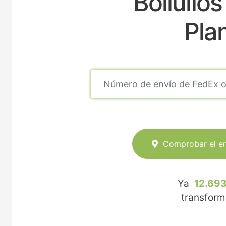
Bollullo
Pla
Comprobar el e
Ya
12.693
transfor